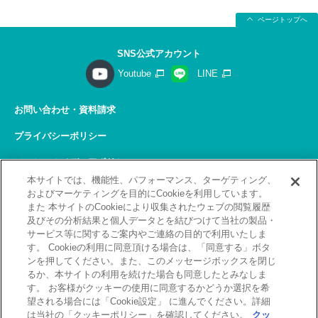
ページトップへ
SNS公式アカウント
Youtube
LINE
お問い合わせ・資料請求
プライバシーポリシー
ソーシャルメディアポリシー
本サイトでは、機能性、パフォーマンス、ターゲティング、
サイトの利用について
およびマーケティングを目的にCookieを利用しています。
また 本サイトのCookieにより収集されたウェブの閲覧履歴
サイトマップ
及びその分析結果と個人データとを結びつけて当社の製品・
サービス等に関するご案内やご連絡の目的で利用いたしま
関連リンク
す。 Cookieの利用に同意頂ける場合は、「同意する」ボタ
ンを押してください。また、このメッセージボックスを閉じ
採用情報
るか、本サイトの利用を続けた場合も同意したとみなしま
す。 お客様がクッキーの使用に同意するかどうか選択を希
Copyright(C) 2026 Kobelco Training Services Co,.Ltd.
望される場合には「Cookie設定」 に進んでください。詳細
All rights reserved.
は当社の「クッキーポリシー」を確認してください。
クッ