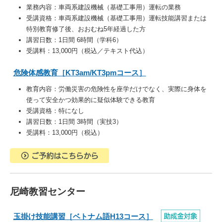
業務内容：
車両系建設機械（基礎工事用）運転の業務
受講資格：
車両系建設機械（基礎工事用）運転技能講習または
特別教育修了後、
おおむね5年経過
した方
講習日数：1日間 6時間（学科6）
受講料：13,000円（税込／テキスト代込）
危険体感教育［KT3am/KT3pmコース］
教育内容：
労働災害の危険性を座学だけでなく、実際に身体を
使って安全かつ効果的に疑似体験できる教育
受講資格：特になし
講習日数：1日間 3時間（実技3）
受講料：13,000円（税込）
尼崎教習センター
玉掛け技能講習［ベトナム語H13コース］