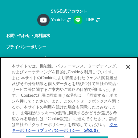
SNS公式アカウント
Youtube
LINE
お問い合わせ・資料請求
プライバシーポリシー
ソーシャルメディアポリシー
本サイトでは、機能性、パフォーマンス、ターゲティング、
サイトの利用について
およびマーケティングを目的にCookieを利用しています。
また 本サイトのCookieにより収集されたウェブの閲覧履歴
サイトマップ
及びその分析結果と個人データとを結びつけて当社の製品・
サービス等に関するご案内やご連絡の目的で利用いたしま
関連リンク
す。 Cookieの利用に同意頂ける場合は、「同意する」ボタ
ンを押してください。また、このメッセージボックスを閉じ
採用情報
るか、本サイトの利用を続けた場合も同意したとみなしま
す。 お客様がクッキーの使用に同意するかどうか選択を希
Copyright(C) 2026 Kobelco Training Services Co,.Ltd.
望される場合には「Cookie設定」 に進んでください。詳細
All rights reserved.
は当社の「クッキーポリシー」を確認してください。
クッ
キーポリシー（プライバシーポリシー 5条2項）
[北九州]