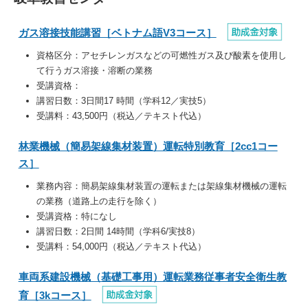
ガス溶接技能講習［ベトナム語V3コース］
資格区分：
アセチレンガスなどの可燃性ガス及び酸素を使用し
て行うガス溶接・溶断の業務
受講資格：
講習日数：3日間17 時間（学科12／実技5）
受講料：43,500円（税込／テキスト代込）
林業機械（簡易架線集材装置）運転特別教育［2cc1コー
ス］
業務内容：
簡易架線集材装置の運転または架線集材機械の運転
の業務（道路上の走行を除く）
受講資格：特になし
講習日数：2日間 14時間（学科6/実技8）
受講料：54,000円（税込／テキスト代込）
車両系建設機械（基礎工事用）運転業務従事者安全衛生教
育［3kコース］