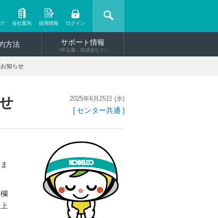
ング
会社案内
採用情報
ログイン
サポート情報
約方法
（申込書・助成金など）
のお知らせ
せ
2025年6月25日 (水)
[ センター共通 ]
しま
力欄
し上