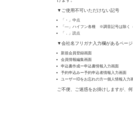
▼ご使用不可いただけない記号
「・」中点
「―」ハイフン各種 ※調音記号は除く
「．」読点
▼会社名フリガナ入力欄があるページ
新規会員登録画面
会員情報編集画面
申込書作成ー申込書情報入力画面
予約申込みー予約申込者情報入力画面
ユーザー
ID
をお忘れの方ー個人情報入力
ご不便、ご迷惑をお掛けしますが、何