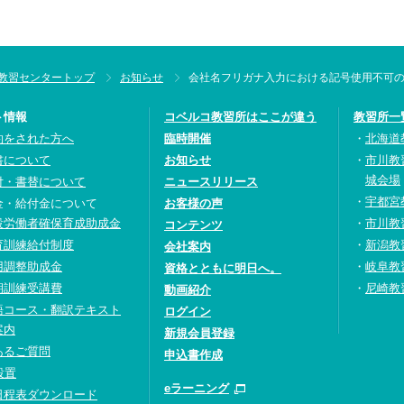
教習センタートップ
お知らせ
会社名フリガナ入力における記号使用不可
ト情報
コベルコ教習所はここが違う
教習所一
約をされた方へ
臨時開催
北海道
書について
お知らせ
市川教
城会場
付・書替について
ニュースリリース
宇都宮
金・給付金について
お客様の声
設労働者確保育成助成金
市川教
コンテンツ
育訓練給付制度
新潟教
会社案内
用調整助成金
岐阜教
資格とともに明日へ。
期訓練受講費
尼崎教
動画紹介
語コース・翻訳テキスト
ログイン
案内
新規会員登録
あるご質問
申込書作成
設置
eラーニング
日程表ダウンロード