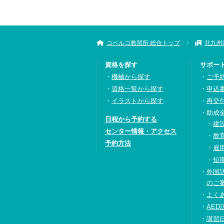
コベルコ教習所 総合トップ
北九州
資格を探す
サポー
機械から探す
ご予
資格一覧から探す
申込
イラストから探す
再交
助成
日程から予約する
建
センター情報・アクセス
教
予約方法
雇
短
外国
のご
よく
AED
講習