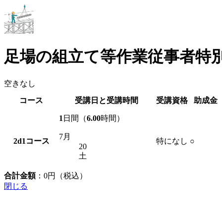
足場の組立て等作業従事者特
空きなし
コース
受講日と受講時間
受講資格
助成金
1
日間（
6.00
時間）
7月
2d1
コース
特になし
○
20
土
合計金額
：
0
円（税込）
閉じる