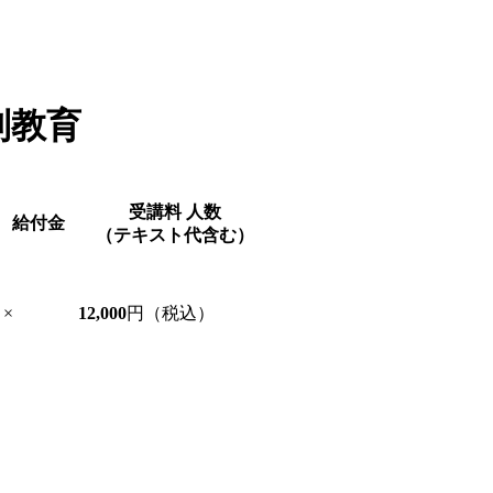
別教育
受講料
人数
給付金
（テキスト代含む）
×
12,000
円（税込）