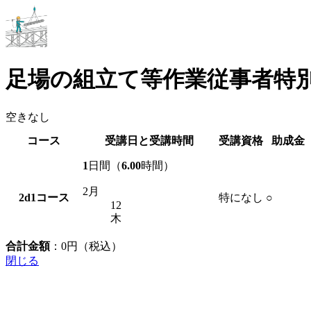
足場の組立て等作業従事者特
空きなし
コース
受講日と受講時間
受講資格
助成金
1
日間（
6.00
時間）
2月
2d1
コース
特になし
○
12
木
合計金額
：
0
円（税込）
閉じる