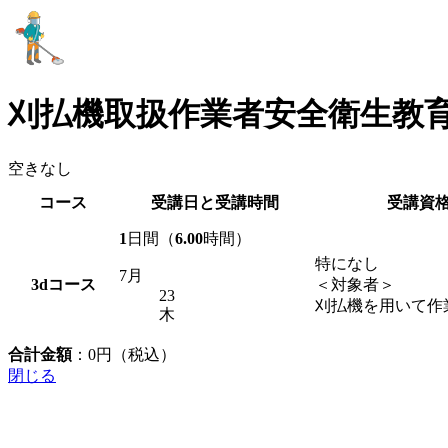
刈払機取扱作業者安全衛生教
空きなし
コース
受講日と受講時間
受講資
1
日間（
6.00
時間）
特になし
7月
3d
コース
＜対象者＞
23
刈払機を用いて作
木
合計金額
：
0
円（税込）
閉じる