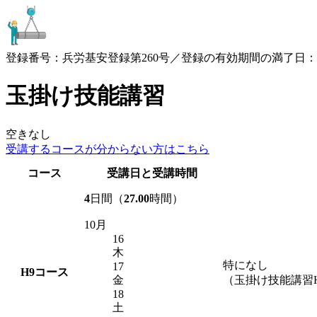
登録番号：兵労基安登録第260号／登録の有効期間の満了日：2030
玉掛け技能講習
空きなし
受講するコースが
分からない方はこちら
コース
受講日と受講時間
4
日間（
27.00
時間）
10月
16
木
特になし
17
H9
コース
金
（玉掛け技能講習
18
土