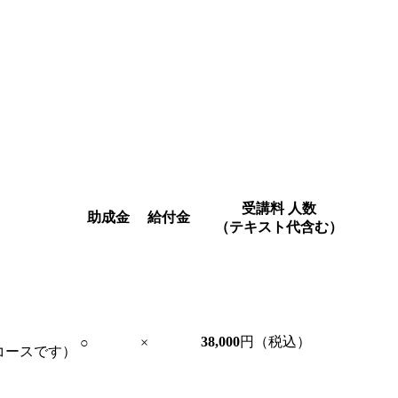
受講料
人数
助成金
給付金
（テキスト代含む）
38,000
円（税込）
○
×
コースです）