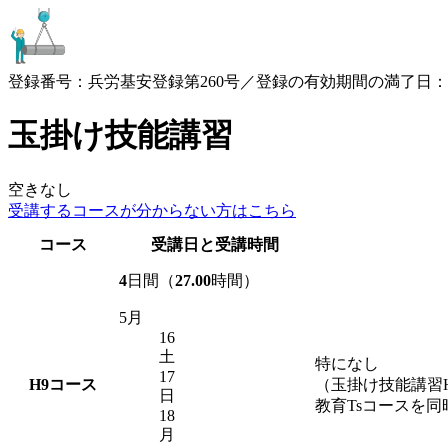
登録番号：兵労基安登録第260号／登録の有効期間の満了日：2030
玉掛け技能講習
空きなし
受講するコースが
分からない方はこちら
コース
受講日と受講時間
4
日間（
27.00
時間）
5月
16
土
特になし
17
H9
コース
（玉掛け技能講習
日
教育Tsコースを
18
月