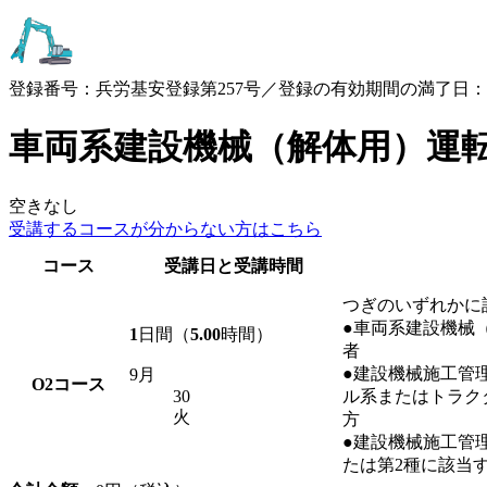
登録番号：兵労基安登録第257号／登録の有効期間の満了日：2030
車両系建設機械（解体用）運
空きなし
受講するコースが
分からない方はこちら
コース
受講日と受講時間
つぎのいずれかに
●車両系建設機械
1
日間（
5.00
時間）
者
●建設機械施工管
9月
O2
コース
30
ル系またはトラク
火
方
●建設機械施工管理
たは第2種に該当