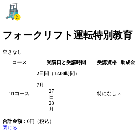
フォークリフト運転特別教育
空きなし
コース
受講日と受講時間
受講資格
助成金
2
日間（
12.00
時間）
7月
27
Tf
コース
特になし
×
日
28
月
合計金額
：
0
円（税込）
閉じる