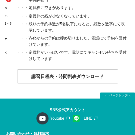
○
・・・定員枠に空きがあります。
△
・・・定員枠の残が少なくなっています。
1～5
・・・残りの予約枠数が5名以下になると、残数を数字にて表
示しています。
●
・・・Webからの予約は締め切りました。電話にて予約を受付
けています。
×
・・・定員枠がいっぱいです。電話にてキャンセル待ちを受付
けしています。
講習日程表・時間割表ダウンロード
ページトップへ
SNS公式アカウント
Youtube
LINE
お問い合わせ・資料請求