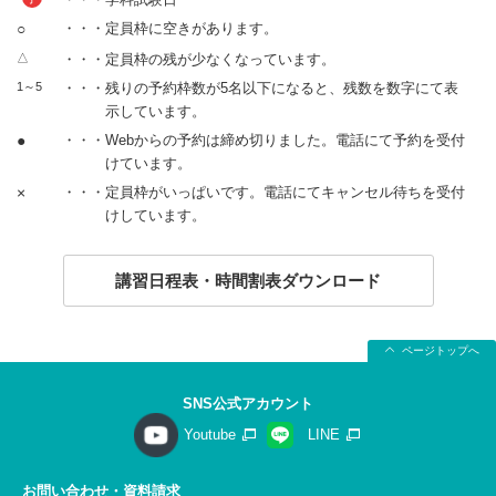
○
・・・定員枠に空きがあります。
△
・・・定員枠の残が少なくなっています。
1～5
・・・残りの予約枠数が5名以下になると、残数を数字にて表
示しています。
●
・・・Webからの予約は締め切りました。電話にて予約を受付
けています。
×
・・・定員枠がいっぱいです。電話にてキャンセル待ちを受付
けしています。
講習日程表・時間割表ダウンロード
ページトップへ
SNS公式アカウント
Youtube
LINE
お問い合わせ・資料請求