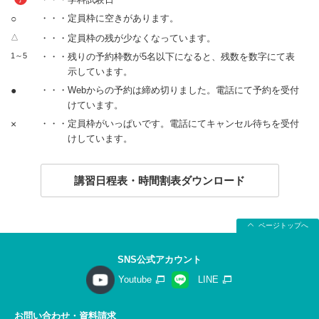
○
・・・定員枠に空きがあります。
△
・・・定員枠の残が少なくなっています。
1～5
・・・残りの予約枠数が5名以下になると、残数を数字にて表
示しています。
●
・・・Webからの予約は締め切りました。電話にて予約を受付
けています。
×
・・・定員枠がいっぱいです。電話にてキャンセル待ちを受付
けしています。
講習日程表・時間割表ダウンロード
ページトップへ
SNS公式アカウント
Youtube
LINE
お問い合わせ・資料請求