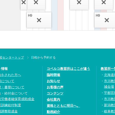
H9
H9
習センタートップ
日程から予約する
ト情報
コベルコ教習所はここが違う
教習所一
約をされた方へ
臨時開催
北海道
書について
お知らせ
市川教
城会場
付・書替について
お客様の声
宇都宮
金・給付金について
コンテンツ
設労働者確保育成助成金
市川教
会社案内
育訓練給付制度
新潟教
資格とともに明日へ。
用調整助成金
岐阜教
動画紹介