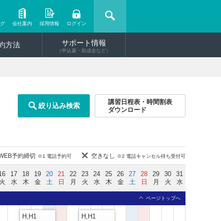
ング
会社案内
採用情報
ログイン
サポート情報
約方法
（申込書・助成金など）
講習日程表・時間割表
絞り込み検索
ダウンロード
WEB予約締切
空きなし
※1 電話予約可
※2 電話キャンセル待ち受付可
16
17
18
19
20
21
22
23
24
25
26
27
28
29
30
31
火
水
木
金
土
日
月
火
水
木
金
土
日
月
火
水
ページトップへ
H,H1
H,H1