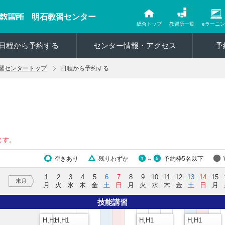
明石教習センター
総合トップ
教習所一覧
eラーニ
日程から予約する
センター情報・アクセス
予
習センタートップ
日程から予約する
ます。
空きあり
残りわずか
予約枠5名以下
1
5
～
1
2
3
4
5
6
7
8
9
10
11
12
13
14
15
来月
月
火
水
木
金
土
日
月
火
水
木
金
土
日
月
技能講習
H,H1
H,H1
H,H1
H,H1