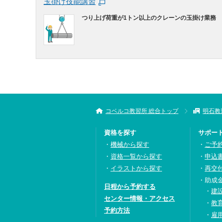
玉掛け技能講習
つり上げ荷重が1トン以上のクレーンの玉掛け業務
コベルコ教習所 総合トップ
明石教
資格を探す
サポー
機械から探す
ご予
資格一覧から探す
申込
イラストから探す
再交
助成
日程から予約する
建
センター情報・アクセス
教
予約方法
雇