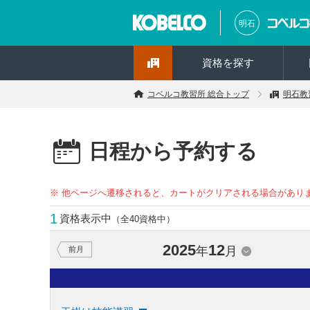
明石
資格を探す
コベルコ教習所 総合トップ
明石教
日程から予約する
※ 他ページへ遷移されると、カートがクリアされる場合があり
1
資格表示中
（全40資格中）
2025
12
年
月
前月