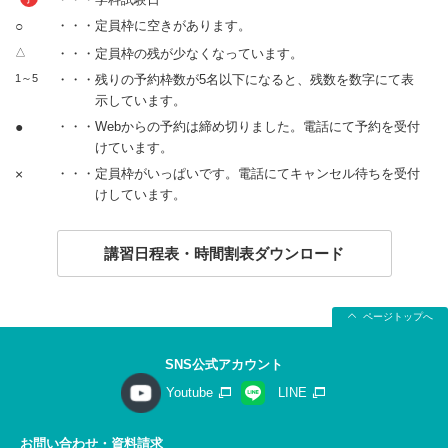
○
・・・定員枠に空きがあります。
△
・・・定員枠の残が少なくなっています。
1～5
・・・残りの予約枠数が5名以下になると、残数を数字にて表
示しています。
●
・・・Webからの予約は締め切りました。電話にて予約を受付
けています。
×
・・・定員枠がいっぱいです。電話にてキャンセル待ちを受付
けしています。
講習日程表・時間割表ダウンロード
ページトップへ
SNS公式アカウント
Youtube
LINE
お問い合わせ・資料請求