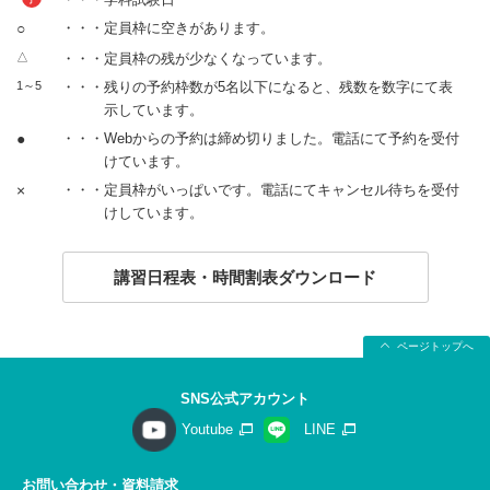
○
・・・定員枠に空きがあります。
△
・・・定員枠の残が少なくなっています。
1～5
・・・残りの予約枠数が5名以下になると、残数を数字にて表
示しています。
●
・・・Webからの予約は締め切りました。電話にて予約を受付
けています。
×
・・・定員枠がいっぱいです。電話にてキャンセル待ちを受付
けしています。
講習日程表・時間割表ダウンロード
ページトップへ
SNS公式アカウント
Youtube
LINE
お問い合わせ・資料請求