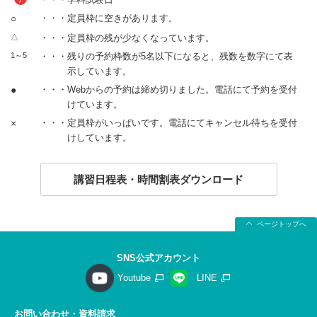
○
・・・定員枠に空きがあります。
△
・・・定員枠の残が少なくなっています。
1～5
・・・残りの予約枠数が5名以下になると、残数を数字にて表
示しています。
●
・・・Webからの予約は締め切りました。電話にて予約を受付
けています。
×
・・・定員枠がいっぱいです。電話にてキャンセル待ちを受付
けしています。
講習日程表・時間割表ダウンロード
ページトップへ
SNS公式アカウント
Youtube
LINE
お問い合わせ・資料請求