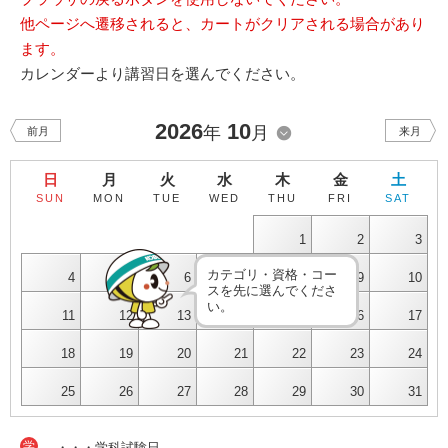
他ページへ遷移されると、カートがクリアされる場合があり
ます。
カレンダーより講習日を選んでください。
2026
10
年
月
前月
来月
日
月
火
水
木
金
土
SUN
MON
TUE
WED
THU
FRI
SAT
1
2
3
カテゴリ・資格・コー
4
5
6
7
8
9
10
スを先に選んでくださ
い。
11
12
13
14
15
16
17
18
19
20
21
22
23
24
25
26
27
28
29
30
31
学
・・・学科試験日