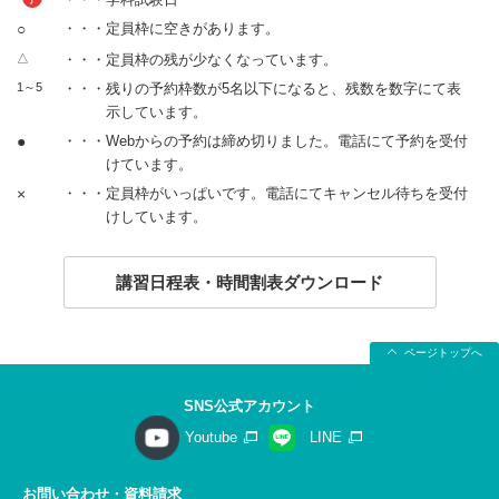
○
・・・定員枠に空きがあります。
△
・・・定員枠の残が少なくなっています。
1～5
・・・残りの予約枠数が5名以下になると、残数を数字にて表
示しています。
●
・・・Webからの予約は締め切りました。電話にて予約を受付
けています。
×
・・・定員枠がいっぱいです。電話にてキャンセル待ちを受付
けしています。
講習日程表・時間割表ダウンロード
ページトップへ
SNS公式アカウント
Youtube
LINE
お問い合わせ・資料請求