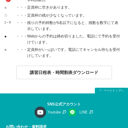
○
・・・定員枠に空きがあります。
△
・・・定員枠の残が少なくなっています。
1～5
・・・残りの予約枠数が5名以下になると、残数を数字にて表
示しています。
●
・・・Webからの予約は締め切りました。電話にて予約を受付
けています。
×
・・・定員枠がいっぱいです。電話にてキャンセル待ちを受付
けしています。
講習日程表・時間割表ダウンロード
ページトップへ
SNS公式アカウント
Youtube
LINE
お問い合わせ・資料請求