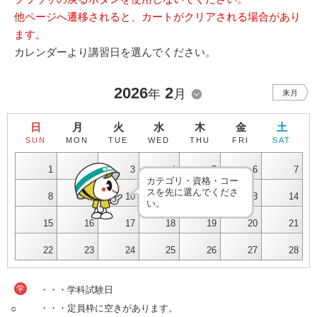
他ページへ遷移されると、カートがクリアされる場合があり
ます。
カレンダーより講習日を選んでください。
2026
2
年
月
来月
日
月
火
水
木
金
土
SUN
MON
TUE
WED
THU
FRI
SAT
1
2
3
4
5
6
7
カテゴリ・資格・コー
スを先に選んでくださ
8
9
10
11
12
13
14
い。
15
16
17
18
19
20
21
22
23
24
25
26
27
28
学
・・・学科試験日
○
・・・定員枠に空きがあります。