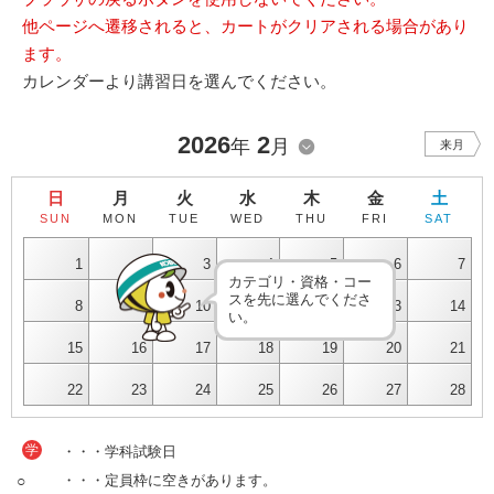
他ページへ遷移されると、カートがクリアされる場合があり
ます。
カレンダーより講習日を選んでください。
2026
2
年
月
来月
日
月
火
水
木
金
土
SUN
MON
TUE
WED
THU
FRI
SAT
1
2
3
4
5
6
7
カテゴリ・資格・コー
スを先に選んでくださ
8
9
10
11
12
13
14
い。
15
16
17
18
19
20
21
22
23
24
25
26
27
28
学
・・・学科試験日
○
・・・定員枠に空きがあります。