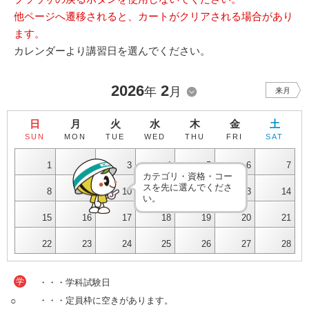
他ページへ遷移されると、カートがクリアされる場合があり
ます。
カレンダーより講習日を選んでください。
2026
2
年
月
来月
日
月
火
水
木
金
土
SUN
MON
TUE
WED
THU
FRI
SAT
1
2
3
4
5
6
7
カテゴリ・資格・コー
スを先に選んでくださ
8
9
10
11
12
13
14
い。
15
16
17
18
19
20
21
22
23
24
25
26
27
28
学
・・・学科試験日
○
・・・定員枠に空きがあります。