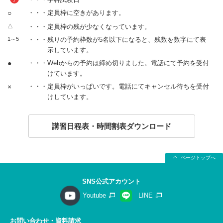
○
・・・定員枠に空きがあります。
△
・・・定員枠の残が少なくなっています。
1～5
・・・残りの予約枠数が5名以下になると、残数を数字にて表
示しています。
●
・・・Webからの予約は締め切りました。電話にて予約を受付
けています。
×
・・・定員枠がいっぱいです。電話にてキャンセル待ちを受付
けしています。
講習日程表・時間割表ダウンロード
ページトップへ
SNS公式アカウント
Youtube
LINE
お問い合わせ・資料請求