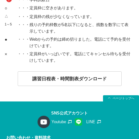
○
・・・定員枠に空きがあります。
△
・・・定員枠の残が少なくなっています。
1～5
・・・残りの予約枠数が5名以下になると、残数を数字にて表
示しています。
●
・・・Webからの予約は締め切りました。電話にて予約を受付
けています。
×
・・・定員枠がいっぱいです。電話にてキャンセル待ちを受付
けしています。
講習日程表・時間割表ダウンロード
ページトップへ
SNS公式アカウント
Youtube
LINE
お問い合わせ・資料請求