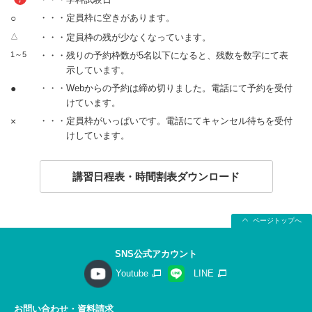
○
・・・定員枠に空きがあります。
△
・・・定員枠の残が少なくなっています。
1～5
・・・残りの予約枠数が5名以下になると、残数を数字にて表
示しています。
●
・・・Webからの予約は締め切りました。電話にて予約を受付
けています。
×
・・・定員枠がいっぱいです。電話にてキャンセル待ちを受付
けしています。
講習日程表・時間割表ダウンロード
ページトップへ
SNS公式アカウント
Youtube
LINE
お問い合わせ・資料請求