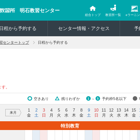
明石教習センター
総合トップ
教習所一覧
eラーニ
日程から予約する
センター情報・アクセス
予
習センタートップ
日程から予約する
ます。
空きあり
残りわずか
予約枠5名以下
1
5
～
1
2
3
4
5
6
7
8
9
10
11
12
13
14
15
来月
金
土
日
月
火
水
木
金
土
日
月
火
水
木
金
特別教育