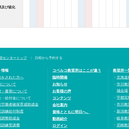
業及び硫化
習センタートップ
日程から予約する
ト情報
コベルコ教習所はここが違う
教習所一
約をされた方へ
臨時開催
北海道
書について
お知らせ
市川教
城会場
付・書替について
お客様の声
宇都宮
金・給付金について
コンテンツ
設労働者確保育成助成金
市川教
会社案内
育訓練給付制度
新潟教
資格とともに明日へ。
用調整助成金
岐阜教
動画紹介
期訓練受講費
尼崎教
ログイン