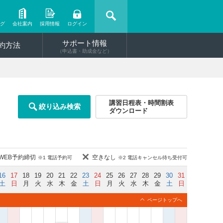
ング
会社案内
採用情報
ログイン
サポート情報
約方法
（申込書・助成金など）
講習日程表・時間割表
絞り込み検索
ダウンロード
WEB予約締切
空きなし
※1 電話予約可
※2 電話キャンセル待ち受付可
16
17
18
19
20
21
22
23
24
25
26
27
28
29
30
31
土
日
月
火
水
木
金
土
日
月
火
水
木
金
土
日
ページトップへ