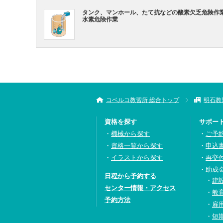
タンク、マンホール、たて抗などの酸素欠乏危険作
水素危険作業
コベルコ教習所 総合トップ
明石教
資格を探す
サポー
機械から探す
ご予
資格一覧から探す
申込
イラストから探す
再交
助成
日程から予約する
建
センター情報・アクセス
教
予約方法
雇
短