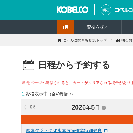
明石
資格を探す
コベルコ教習所 総合トップ
明石教
日程から予約する
※ 他ページへ遷移されると、カートがクリアされる場合があり
1
資格表示中
（全40資格中）
2026
5
年
月
前月
酸素欠乏・硫化水素危険作業特別教育