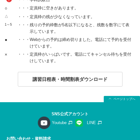
○
・・・定員枠に空きがあります。
△
・・・定員枠の残が少なくなっています。
1～5
・・・残りの予約枠数が5名以下になると、残数を数字にて表
示しています。
●
・・・Webからの予約は締め切りました。電話にて予約を受付
けています。
×
・・・定員枠がいっぱいです。電話にてキャンセル待ちを受付
けしています。
講習日程表・時間割表ダウンロード
ページトップへ
SNS公式アカウント
Youtube
LINE
お問い合わせ・資料請求