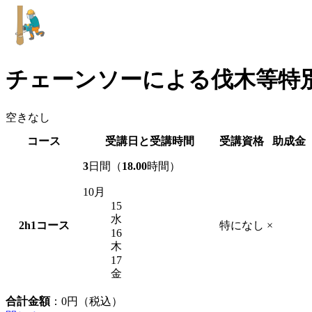
チェーンソーによる伐木等特
空きなし
コース
受講日と受講時間
受講資格
助成金
3
日間（
18.00
時間）
10月
15
水
2h1
コース
特になし
×
16
木
17
金
合計金額
：
0
円（税込）