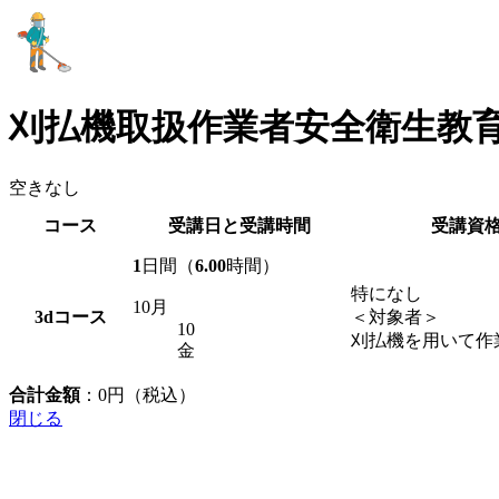
刈払機取扱作業者安全衛生教
空きなし
コース
受講日と受講時間
受講資
1
日間（
6.00
時間）
特になし
10月
3d
コース
＜対象者＞
10
刈払機を用いて作
金
合計金額
：
0
円（税込）
閉じる