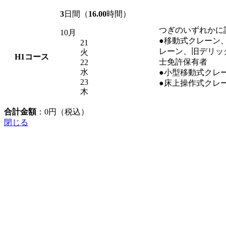
3
日間（
16.00
時間）
つぎのいずれかに
10月
●移動式クレーン
21
レーン、旧デリッ
火
H1
コース
士免許保有者
22
水
●小型移動式クレ
23
●床上操作式クレ
木
合計金額
：
0
円（税込）
閉じる