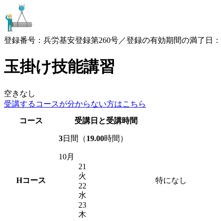
登録番号：兵労基安登録第260号／登録の有効期間の満了日：2030
玉掛け技能講習
空きなし
受講するコースが
分からない方はこちら
コース
受講日と受講時間
3
日間（
19.00
時間）
10月
21
火
H
コース
特になし
22
水
23
木