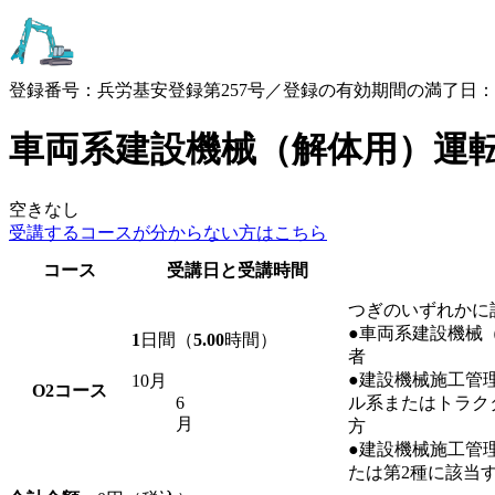
登録番号：兵労基安登録第257号／登録の有効期間の満了日：2030
車両系建設機械（解体用）運
空きなし
受講するコースが
分からない方はこちら
コース
受講日と受講時間
つぎのいずれかに
●車両系建設機械
1
日間（
5.00
時間）
者
●建設機械施工管
10月
O2
コース
6
ル系またはトラク
月
方
●建設機械施工管理
たは第2種に該当