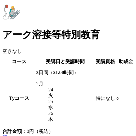
アーク溶接等特別教育
空きなし
コース
受講日と受講時間
受講資格
助成金
3
日間（
21.00
時間）
2月
24
火
Ty
コース
特になし
○
25
水
26
木
合計金額
：
0
円（税込）