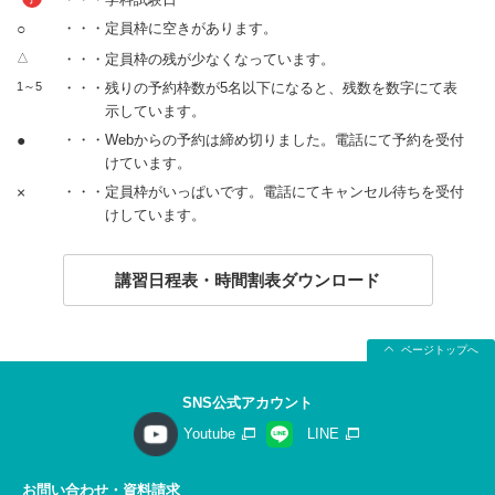
○
・・・定員枠に空きがあります。
△
・・・定員枠の残が少なくなっています。
1～5
・・・残りの予約枠数が5名以下になると、残数を数字にて表
示しています。
●
・・・Webからの予約は締め切りました。電話にて予約を受付
けています。
×
・・・定員枠がいっぱいです。電話にてキャンセル待ちを受付
けしています。
講習日程表・時間割表ダウンロード
ページトップへ
SNS公式アカウント
Youtube
LINE
お問い合わせ・資料請求