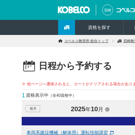
尼崎
資格を探す
コベルコ教習所 総合トップ
尼崎教
日程から予約する
※ 他ページへ遷移されると、カートがクリアされる場合があり
1
資格表示中
（全40資格中）
2025
10
年
月
前月
車両系建設機械（解体用）運転技能講習