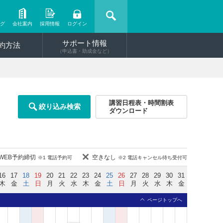
ング
会社案内
採用情報
ログイン
サポート情報
約方法
（申込書・助成金など）
講習日程表・時間割表
絞り込み検索
ダウンロード
WEB予約締切
空きなし
※1 電話予約可
※2 電話キャンセル待ち受付可
16
17
18
19
20
21
22
23
24
25
26
27
28
29
30
31
木
金
土
日
月
火
水
木
金
土
日
月
火
水
木
金
ページトップへ