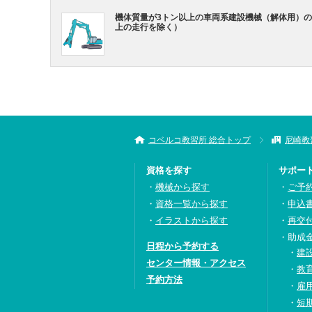
機体質量が3トン以上の車両系建設機械（解体用）の
上の走行を除く）
コベルコ教習所 総合トップ
尼崎教
資格を探す
サポー
機械から探す
ご予
資格一覧から探す
申込
イラストから探す
再交
助成
日程から予約する
建
センター情報・アクセス
教
予約方法
雇
短