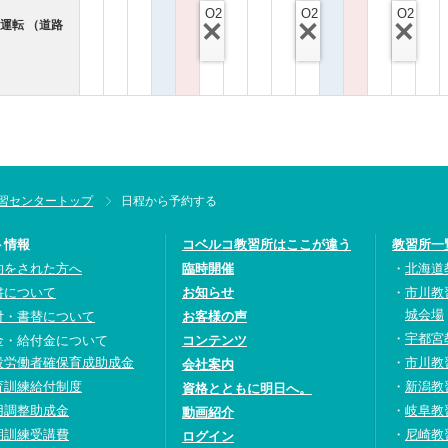
O2
O2
O2
運転 （道路
習センタートップ
日程から予約する
ト情報
コベルコ教習所はここが違う
教習所一
約をされた方へ
臨時開催
北海道
書について
お知らせ
市川教
城会場
付・書替について
お客様の声
宇都宮
金・給付金について
コンテンツ
設労働者確保育成助成金
市川教
会社案内
育訓練給付制度
新潟教
資格とともに明日へ。
用調整助成金
岐阜教
動画紹介
期訓練受講費
尼崎教
ログイン