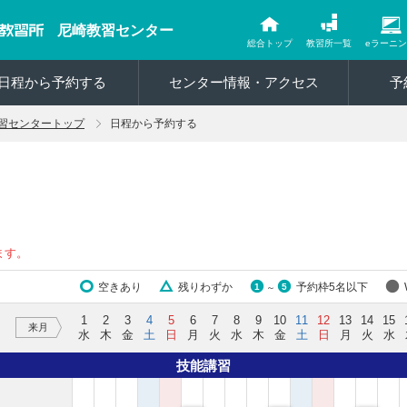
尼崎教習センター
総合トップ
教習所一覧
eラーニ
日程から予約する
センター情報・アクセス
予
習センタートップ
日程から予約する
ます。
空きあり
残りわずか
予約枠5名以下
1
5
～
1
2
3
4
5
6
7
8
9
10
11
12
13
14
15
来月
水
木
金
土
日
月
火
水
木
金
土
日
月
火
水
技能講習