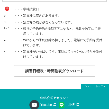
学
・・・学科試験日
○
・・・定員枠に空きがあります。
△
・・・定員枠の残が少なくなっています。
1～5
・・・残りの予約枠数が5名以下になると、残数を数字にて表
示しています。
●
・・・Webからの予約は締め切りました。電話にて予約を受付
けています。
×
・・・定員枠がいっぱいです。電話にてキャンセル待ちを受付
けしています。
講習日程表・時間割表ダウンロード
ページトップへ
SNS公式アカウント
Youtube
LINE