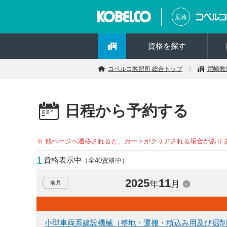
尼崎
資格を探す
コベルコ教習所 総合トップ
尼崎教
日程から予約する
※ 他ページへ遷移されると、カートがクリアされる場合があり
1
資格表示中
（全40資格中）
2025
11
年
月
前月
小型車両系建設機械（整地・運搬・積込み用及び掘削