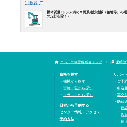
別教育
機体質量3トン未満の車両系建設機械（整地等）の
の走行を除く）
コベルコ教習所 総合トップ
尼崎教
資格を探す
サポー
機械から探す
ご予
資格一覧から探す
申込
イラストから探す
再交
助成
日程から予約する
建
センター情報・アクセス
教
予約方法
雇