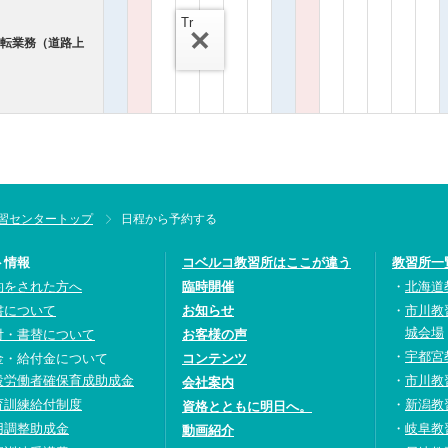
Tr
運転業務（道路上
習センタートップ
日程から予約する
ト情報
コベルコ教習所はここが違う
教習所一
約をされた方へ
臨時開催
北海道
書について
お知らせ
市川教
城会場
付・書替について
お客様の声
宇都宮
金・給付金について
コンテンツ
設労働者確保育成助成金
市川教
会社案内
育訓練給付制度
新潟教
資格とともに明日へ。
用調整助成金
岐阜教
動画紹介