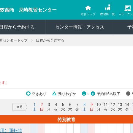
尼崎教習センター
総合トップ
教習所一覧
eラーニ
日程から予約する
センター情報・アクセス
予
習センタートップ
日程から予約する
ます。
空きあり
残りわずか
予約枠5名以下
1
5
～
1
2
3
4
5
6
7
8
9
10
11
12
13
14
来月
土
日
月
火
水
木
金
土
日
月
火
水
木
金
特別教育
用）運転特