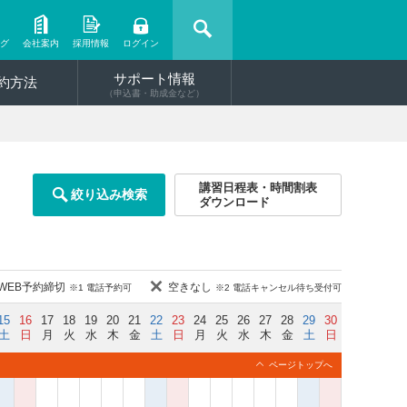
ング
会社案内
採用情報
ログイン
サポート情報
約方法
（申込書・助成金など）
講習日程表・時間割表
絞り込み検索
ダウンロード
WEB予約締切
空きなし
※1 電話予約可
※2 電話キャンセル待ち受付可
15
16
17
18
19
20
21
22
23
24
25
26
27
28
29
30
土
日
月
火
水
木
金
土
日
月
火
水
木
金
土
日
ページトップへ