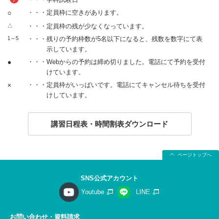
○
・・・定員枠に空きがあります。
△
・・・定員枠の残が少なくなっています。
1～5
・・・残りの予約枠数が5名以下になると、残数を数字にて表
示しています。
●
・・・Webからの予約は締め切りました。電話にて予約を受付
けています。
×
・・・定員枠がいっぱいです。電話にてキャンセル待ちを受付
けしています。
講習日程表・時間割表ダウンロード
ページトップへ
SNS公式アカウント
Youtube
LINE
お問い合わせ・資料請求