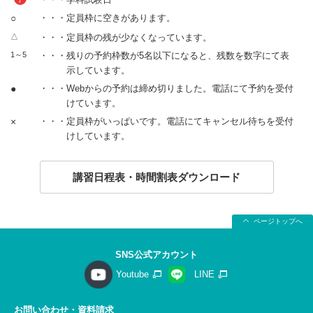
○
・・・定員枠に空きがあります。
△
・・・定員枠の残が少なくなっています。
1～5
・・・残りの予約枠数が5名以下になると、残数を数字にて表
示しています。
●
・・・Webからの予約は締め切りました。電話にて予約を受付
けています。
×
・・・定員枠がいっぱいです。電話にてキャンセル待ちを受付
けしています。
講習日程表・時間割表ダウンロード
ページトップへ
SNS公式アカウント
Youtube
LINE
お問い合わせ・資料請求