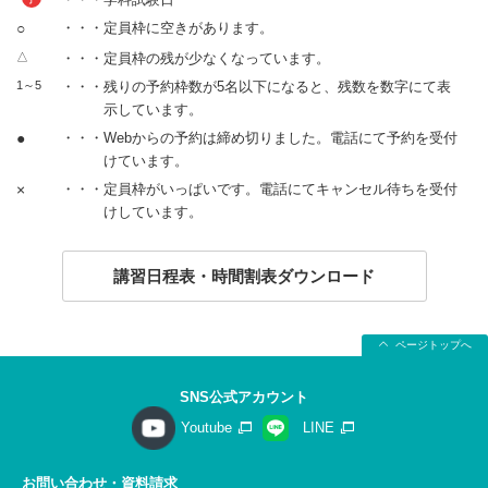
○
・・・定員枠に空きがあります。
△
・・・定員枠の残が少なくなっています。
1～5
・・・残りの予約枠数が5名以下になると、残数を数字にて表
示しています。
●
・・・Webからの予約は締め切りました。電話にて予約を受付
けています。
×
・・・定員枠がいっぱいです。電話にてキャンセル待ちを受付
けしています。
講習日程表・時間割表ダウンロード
ページトップへ
SNS公式アカウント
Youtube
LINE
お問い合わせ・資料請求