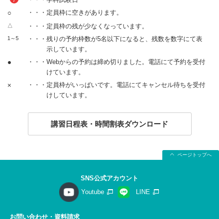
○
・・・定員枠に空きがあります。
△
・・・定員枠の残が少なくなっています。
1～5
・・・残りの予約枠数が5名以下になると、残数を数字にて表
示しています。
●
・・・Webからの予約は締め切りました。電話にて予約を受付
けています。
×
・・・定員枠がいっぱいです。電話にてキャンセル待ちを受付
けしています。
講習日程表・時間割表ダウンロード
ページトップへ
SNS公式アカウント
Youtube
LINE
お問い合わせ・資料請求