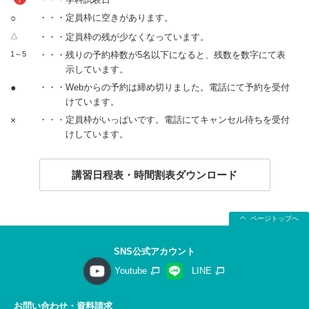
○
・・・定員枠に空きがあります。
△
・・・定員枠の残が少なくなっています。
1～5
・・・残りの予約枠数が5名以下になると、残数を数字にて表
示しています。
●
・・・Webからの予約は締め切りました。電話にて予約を受付
けています。
×
・・・定員枠がいっぱいです。電話にてキャンセル待ちを受付
けしています。
講習日程表・時間割表ダウンロード
ページトップへ
SNS公式アカウント
Youtube
LINE
お問い合わせ・資料請求