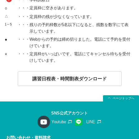
○
・・・定員枠に空きがあります。
△
・・・定員枠の残が少なくなっています。
1～5
・・・残りの予約枠数が5名以下になると、残数を数字にて表
示しています。
●
・・・Webからの予約は締め切りました。電話にて予約を受付
けています。
×
・・・定員枠がいっぱいです。電話にてキャンセル待ちを受付
けしています。
講習日程表・時間割表ダウンロード
ページトップへ
SNS公式アカウント
Youtube
LINE
お問い合わせ・資料請求