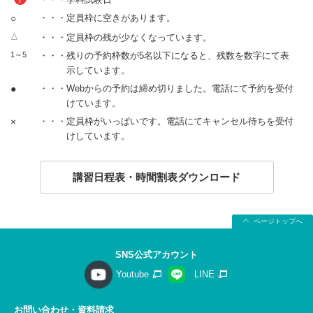
○
・・・定員枠に空きがあります。
△
・・・定員枠の残が少なくなっています。
1～5
・・・残りの予約枠数が5名以下になると、残数を数字にて表
示しています。
●
・・・Webからの予約は締め切りました。電話にて予約を受付
けています。
×
・・・定員枠がいっぱいです。電話にてキャンセル待ちを受付
けしています。
講習日程表・時間割表ダウンロード
ページトップへ
SNS公式アカウント
Youtube
LINE
お問い合わせ・資料請求