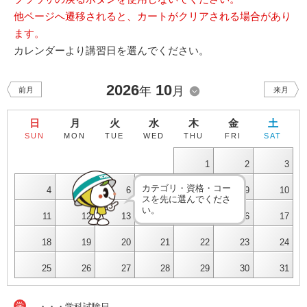
他ページへ遷移されると、カートがクリアされる場合があり
ます。
カレンダーより講習日を選んでください。
2026
10
年
月
前月
来月
日
月
火
水
木
金
土
SUN
MON
TUE
WED
THU
FRI
SAT
1
2
3
カテゴリ・資格・コー
4
5
6
7
8
9
10
スを先に選んでくださ
い。
11
12
13
14
15
16
17
18
19
20
21
22
23
24
25
26
27
28
29
30
31
学
・・・学科試験日