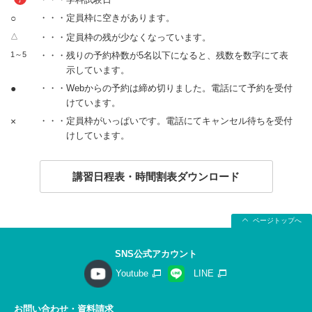
○
・・・定員枠に空きがあります。
△
・・・定員枠の残が少なくなっています。
1～5
・・・残りの予約枠数が5名以下になると、残数を数字にて表
示しています。
●
・・・Webからの予約は締め切りました。電話にて予約を受付
けています。
×
・・・定員枠がいっぱいです。電話にてキャンセル待ちを受付
けしています。
講習日程表・時間割表ダウンロード
ページトップへ
SNS公式アカウント
Youtube
LINE
お問い合わせ・資料請求