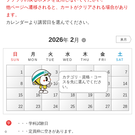
他ページへ遷移されると、カートがクリアされる場合があり
ます。
カレンダーより講習日を選んでください。
2026
2
年
月
来月
日
月
火
水
木
金
土
SUN
MON
TUE
WED
THU
FRI
SAT
1
2
3
4
5
6
7
カテゴリ・資格・コー
スを先に選んでくださ
8
9
10
11
12
13
14
い。
15
16
17
18
19
20
21
22
23
24
25
26
27
28
学
・・・学科試験日
○
・・・定員枠に空きがあります。