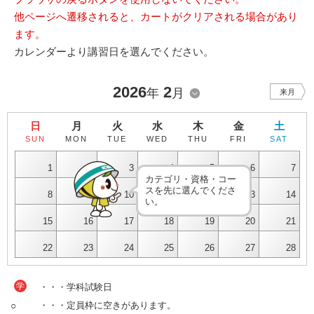
他ページへ遷移されると、カートがクリアされる場合があり
ます。
カレンダーより講習日を選んでください。
2026
2
年
月
来月
日
月
火
水
木
金
土
SUN
MON
TUE
WED
THU
FRI
SAT
1
2
3
4
5
6
7
カテゴリ・資格・コー
スを先に選んでくださ
8
9
10
11
12
13
14
い。
15
16
17
18
19
20
21
22
23
24
25
26
27
28
学
・・・学科試験日
○
・・・定員枠に空きがあります。