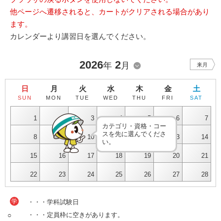
他ページへ遷移されると、カートがクリアされる場合があり
ます。
カレンダーより講習日を選んでください。
2026
2
年
月
来月
日
月
火
水
木
金
土
SUN
MON
TUE
WED
THU
FRI
SAT
1
2
3
4
5
6
7
カテゴリ・資格・コー
スを先に選んでくださ
8
9
10
11
12
13
14
い。
15
16
17
18
19
20
21
22
23
24
25
26
27
28
学
・・・学科試験日
○
・・・定員枠に空きがあります。