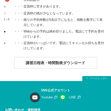
○
・・・定員枠に空きがあります。
△
・・・定員枠の残が少なくなっています。
1～5
・・・残りの予約枠数が5名以下になると、残数を数字にて表
示しています。
●
・・・Webからの予約は締め切りました。電話にて予約を受付
けています。
×
・・・定員枠がいっぱいです。電話にてキャンセル待ちを受付
けしています。
講習日程表・時間割表ダウンロード
ページトップへ
SNS公式アカウント
Youtube
LINE
お問い合わせ・資料請求