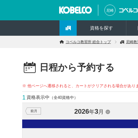
尼崎
資格を探す
コベルコ教習所 総合トップ
尼崎教
日程から予約する
※ 他ページへ遷移されると、カートがクリアされる場合があり
1
資格表示中
（全40資格中）
2026
3
年
月
前月