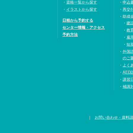
資格一覧から探す
申込
イラストから探す
再交
助成
日程から予約する
建
センター情報・アクセス
教
予約方法
雇
短
外国
のご
よく
AED
講習
補講
お問い合わせ・資料