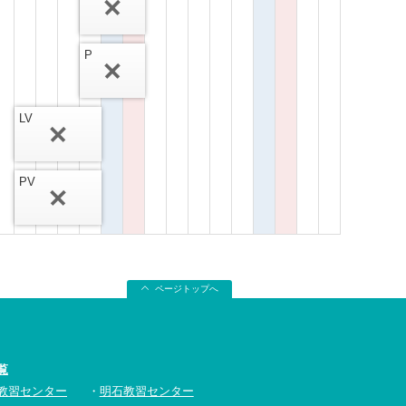
P
LV
PV
ページトップへ
覧
教習センター
明石教習センター