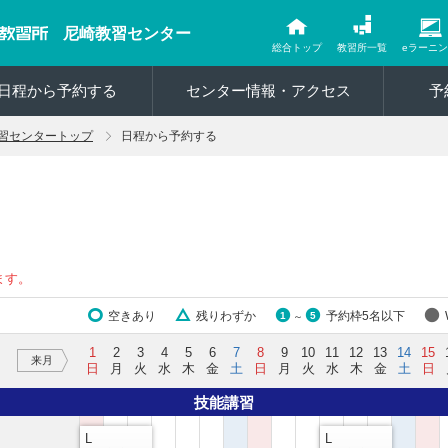
尼崎教習センター
総合トップ
教習所一覧
eラーニ
日程から予約する
センター情報・アクセス
予
習センタートップ
日程から予約する
ます。
空きあり
残りわずか
予約枠5名以下
1
5
～
1
2
3
4
5
6
7
8
9
10
11
12
13
14
15
来月
日
月
火
水
木
金
土
日
月
火
水
木
金
土
日
技能講習
L
L