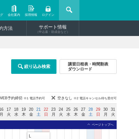
ング
会社案内
採用情報
ログイン
サポート情報
約方法
（申込書・助成金など）
講習日程表・時間割表
絞り込み検索
ダウンロード
WEB予約締切
空きなし
※1 電話予約可
※2 電話キャンセル待ち受付可
16
17
18
19
20
21
22
23
24
25
26
27
28
29
30
31
月
火
水
木
金
土
日
月
火
水
木
金
土
日
月
火
ページトップへ
L