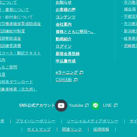
書について
お知らせ
市川教
城会場
付・書替について
お客様の声
宇都宮
金・給付金について
コンテンツ
設労働者確保育成助成金
市川教
会社案内
育訓練給付制度
新潟教
資格とともに明日へ。
用調整助成金
岐阜教
動画紹介
期訓練受講費
尼崎教
ログイン
語コース・翻訳テキスト
新規会員登録
案内
申込書作成
あるご質問
eラーニング
設置
CSR活動
日程表ダウンロード
対象者検索（北九州）
SNS公式アカウント
Youtube
LINE
請求
プライバシーポリシー
ソーシャルメディアポリシー
サ
サイトマップ
関連リンク
採用情報