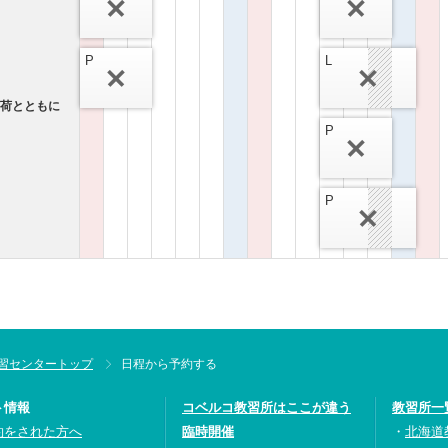
P
L
が荷とともに
P
P
習センタートップ
日程から予約する
ト情報
コベルコ教習所はここが違う
教習所一
約をされた方へ
臨時開催
北海道