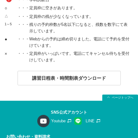
○
・・・定員枠に空きがあります。
△
・・・定員枠の残が少なくなっています。
1～5
・・・残りの予約枠数が5名以下になると、残数を数字にて表
示しています。
●
・・・Webからの予約は締め切りました。電話にて予約を受付
けています。
×
・・・定員枠がいっぱいです。電話にてキャンセル待ちを受付
けしています。
講習日程表・時間割表ダウンロード
ページトップへ
SNS公式アカウント
Youtube
LINE
お問い合わせ・資料請求